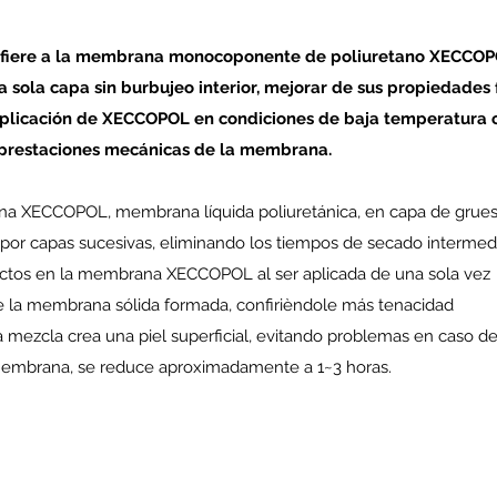
nfiere a la membrana monocoponente de poliuretano XECCOP
a sola capa sin burbujeo interior, mejorar de sus propiedades 
 aplicación de XECCOPOL en condiciones de baja temperatura o
s prestaciones mecánicas de la membrana.
ana XECCOPOL, membrana líquida poliuretánica, en capa de grue
 por capas sucesivas, eliminando los tiempos de secado intermedio
fectos en la membrana XECCOPOL al ser aplicada de una sola vez
de la membrana sólida formada, confirièndole más tenacidad
mezcla crea una piel superficial, evitando problemas en caso de 
 membrana, se reduce aproximadamente a 1~3 horas.